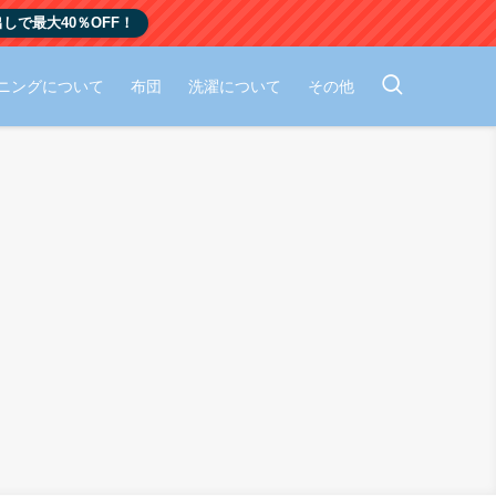
しで最大40％OFF！
ニングについて
布団
洗濯について
その他