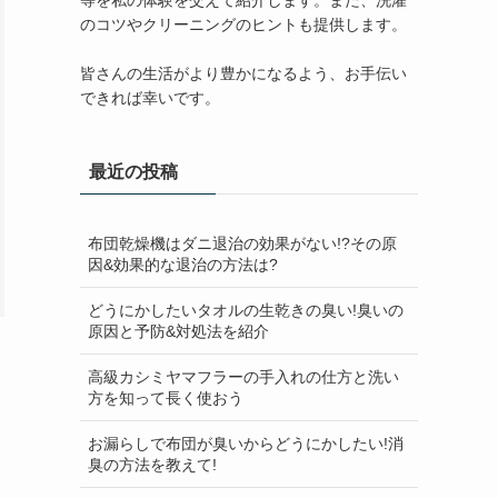
等を私の体験を交えて紹介します。また、洗濯
のコツやクリーニングのヒントも提供します。
皆さんの生活がより豊かになるよう、お手伝い
できれば幸いです。
最近の投稿
布団乾燥機はダニ退治の効果がない!?その原
因&効果的な退治の方法は?
どうにかしたいタオルの生乾きの臭い!臭いの
原因と予防&対処法を紹介
高級カシミヤマフラーの手入れの仕方と洗い
方を知って長く使おう
お漏らしで布団が臭いからどうにかしたい!消
臭の方法を教えて!