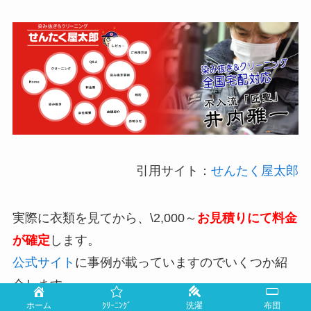
引用サイト：
せんたく屋太郎
実際に衣類を見てから、\2,000～
お見積りにて料金
が確定
します。
公式サイト
に事例が載っていますのでいくつか紹
介します。
ホーム
ｸﾘｰﾆﾝｸﾞ
洗濯
布団