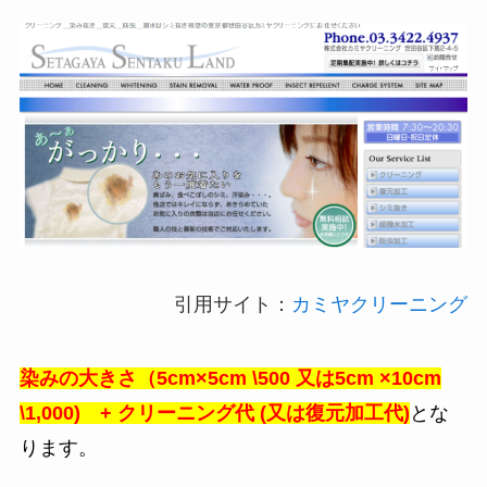
引用サイト：
カミヤクリーニング
染みの大きさ（5cm×5cm \500 又は5cm ×10cm
\1,000) + クリーニング代 (又は復元加工代)
とな
ります。