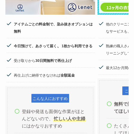
アイテムごとの料金制で、染み抜きオプションは
他のクリーニン
無料
なサービスも、
、
今日預けて、あさって届く
1枚から利用できる
熟練の職人さん
リーニングして
受け取りから
30日間無料で再仕上げ
最大12か月間の
再仕上げに納得できなければ
全額返金
こん
こんな人におすすめ
無料で染
てほしい
登録や発送も面倒な作業がほと
んどないので、
忙しい人や主婦
にはかなりおすすめ
たくさん
してほし