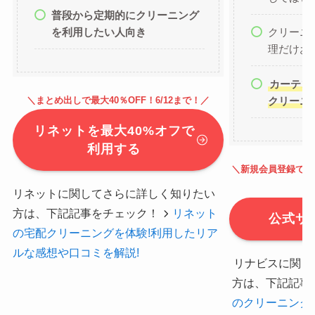
普段から定期的にクリーニング
を利用したい人向き
クリーニ
理だけお
カーテン
＼まとめ出しで最大40％OFF！6/12まで！／
クリーニ
リネットを最大40%オフで
利用する
＼新規会員登録です
リネットに関してさらに詳しく知りたい
方は、下記記事をチェック！
リネット
公式サ
の宅配クリーニングを体験!利用したリア
ルな感想や口コミを解説!
リナビスに関し
方は、下記記事
のクリーニング